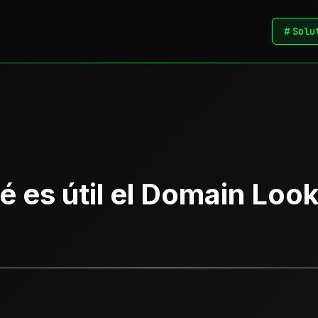
#
Solu
é es útil el Domain Loo