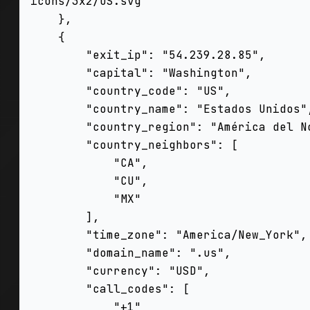
icons/3x2/US.svg"

    },

    {

        "exit_ip": "54.239.28.85",

        "capital": "Washington",

        "country_code": "US",

        "country_name": "Estados Unidos",

        "country_region": "América del Norte",

        "country_neighbors": [

            "CA",

            "CU",

            "MX"

        ],

        "time_zone": "America/New_York",

        "domain_name": ".us",

        "currency": "USD",

        "call_codes": [

            "+1"
