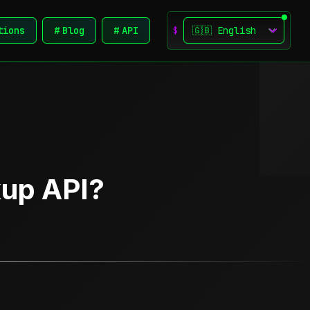
Change language
tions
#
Blog
#
API
$
kup API?