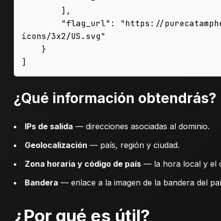
        ],

        "flag_url": "https://purecatamphetamine.github.io/country-flag-
icons/3x2/US.svg"

    }

¿Qué información obtendrás?
IPs de salida
— direcciones asociadas al dominio.
Geolocalización
— país, región y ciudad.
Zona horaria y código de país
— la hora local y el 
Bandera
— enlace a la imagen de la bandera del país 
¿Por qué es útil?