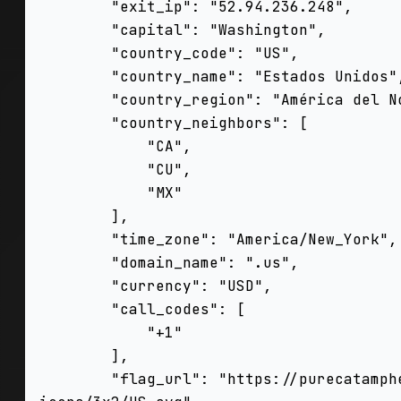
        "exit_ip": "52.94.236.248",

        "capital": "Washington",

        "country_code": "US",

        "country_name": "Estados Unidos",

        "country_region": "América del Norte",

        "country_neighbors": [

            "CA",

            "CU",

            "MX"

        ],

        "time_zone": "America/New_York",

        "domain_name": ".us",

        "currency": "USD",

        "call_codes": [

            "+1"

        ],

        "flag_url": "https://purecatamphetamine.github.io/country-flag-