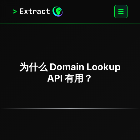
>
Extract
为什么 Domain Lookup
API 有用？