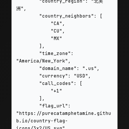
        "country_region": "北美
洲",

        "country_neighbors": [

            "CA",

            "CU",

            "MX"

        ],

        "time_zone": 
"America/New_York",

        "domain_name": ".us",

        "currency": "USD",

        "call_codes": [

            "+1"

        ],

        "flag_url": 
"https://purecatamphetamine.githu
b.io/country-flag-
icons/3x2/US.svg"
