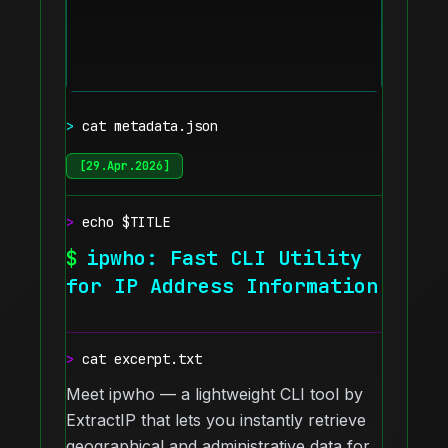
>
cat metadata.json
[
29.Apr.2026
]
>
echo $TITLE
$
ipwho: Fast CLI Utility
for IP Address Information
>
cat excerpt.txt
Meet ipwho — a lightweight CLI tool by
ExtractIP that lets you instantly retrieve
geographical and administrative data for