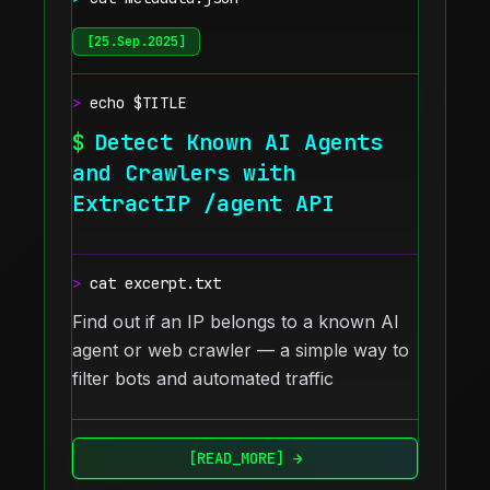
[
25.Sep.2025
]
>
echo $TITLE
$
Detect Known AI Agents
and Crawlers with
ExtractIP /agent API
>
cat excerpt.txt
Find out if an IP belongs to a known AI
agent or web crawler — a simple way to
filter bots and automated traffic
[READ_MORE] →