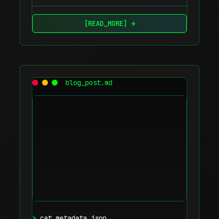
[READ_MORE] →
blog_post.md
>
cat metadata.json