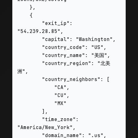
    },

    {

        "exit_ip": 
"54.239.28.85",

        "capital": "Washington",

        "country_code": "US",

        "country_name": "美国",

        "country_region": "北美
洲",

        "country_neighbors": [

            "CA",

            "CU",

            "MX"

        ],

        "time_zone": 
"America/New_York",

        "domain_name": ".us",
