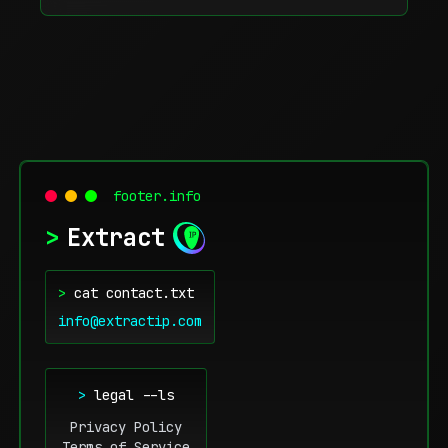
footer.info
>
Extract
>
cat contact.txt
info@extractip.com
>
legal --ls
Privacy Policy
Terms of Service