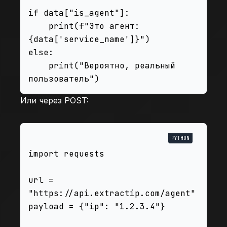
if data["is_agent"]:

    print(f"Это агент: 
{data['service_name']}")

else:

    print("Вероятно, реальный 
Или через POST:
import requests

url = 
"https://api.extractip.com/agent"

payload = {"ip": "1.2.3.4"}
