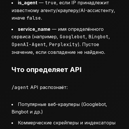
is_agent
—
true
, если IP принадлежит
известному агенту/краулеру/AI-ассистенту,
иначе
false
.
service_name
— имя определённого
сервиса (например,
Googlebot
,
Bingbot
,
OpenAI-Agent
,
Perplexity
). Пустое
значение, если совпадение не найдено.
Что определяет API
/agent
API распознаёт:
Популярные веб-краулеры (Googlebot,
Bingbot и др.)
Коммерческие скрейперы и индексаторы