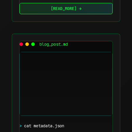
[READ_MORE] →
blog_post.md
>
cat metadata.json