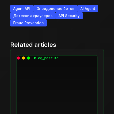
Agent API
Определение ботов
AI Agent
Детекция краулеров
API Security
Fraud Prevention
Related articles
blog_post.md