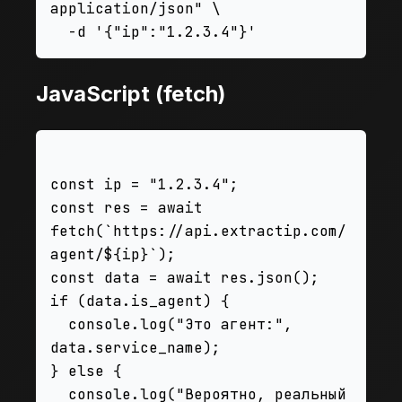
application/json" \

JavaScript (fetch)
const ip = "1.2.3.4";

const res = await 
fetch(`https://api.extractip.com/
agent/${ip}`);

const data = await res.json();

if (data.is_agent) {

  console.log("Это агент:", 
data.service_name);

} else {

  console.log("Вероятно, реальный 