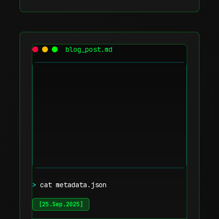
blog_post.md
>
cat metadata.json
[
25.Sep.2025
]